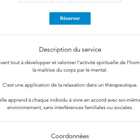
3
0
m
Réserver
i
n
Description du service
ant tout à développer et valoriser l'activité spirituelle de l'h
la maîtrise du corps par le mental.
C'est une application de la relaxation dans un thérapeutique.
elle apprend à chaque individu à vivre en accord avec soi-mêm
environnement, sans interférences familiales ou sociales.
Coordonnées