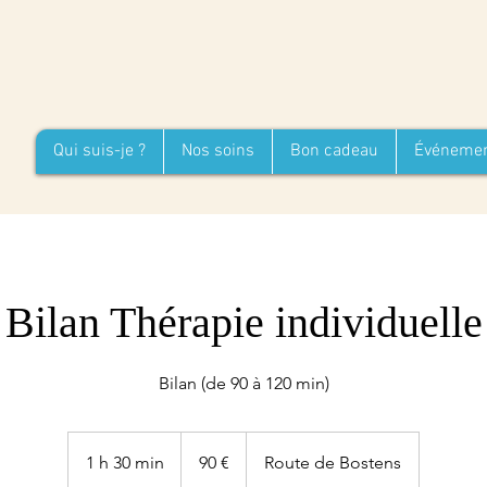
Qui suis-je ?
Nos soins
Bon cadeau
Événeme
Bilan Thérapie individuelle
Bilan (de 90 à 120 min)
90
€
1 h 30 min
1
90 €
Route de Bostens