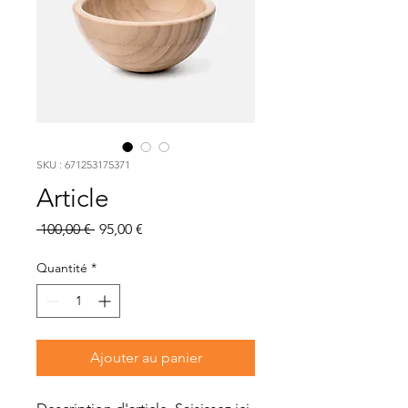
SKU : 671253175371
Article
Prix
Prix
 100,00 € 
95,00 €
original
promotionnel
Quantité
*
Ajouter au panier